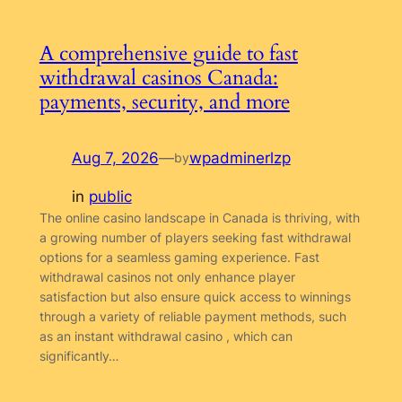
A comprehensive guide to fast
withdrawal casinos Canada:
payments, security, and more
Aug 7, 2026
—
wpadminerlzp
by
in
public
The online casino landscape in Canada is thriving, with
a growing number of players seeking fast withdrawal
options for a seamless gaming experience. Fast
withdrawal casinos not only enhance player
satisfaction but also ensure quick access to winnings
through a variety of reliable payment methods, such
as an instant withdrawal casino , which can
significantly…