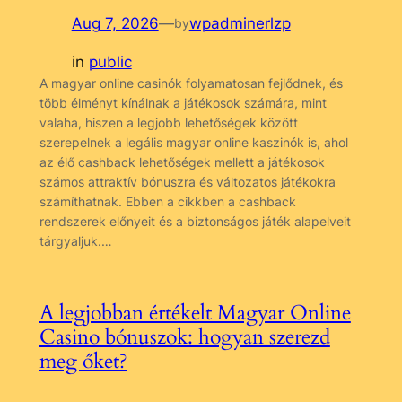
Aug 7, 2026
—
wpadminerlzp
by
in
public
A magyar online casinók folyamatosan fejlődnek, és
több élményt kínálnak a játékosok számára, mint
valaha, hiszen a legjobb lehetőségek között
szerepelnek a legális magyar online kaszinók is, ahol
az élő cashback lehetőségek mellett a játékosok
számos attraktív bónuszra és változatos játékokra
számíthatnak. Ebben a cikkben a cashback
rendszerek előnyeit és a biztonságos játék alapelveit
tárgyaljuk.…
A legjobban értékelt Magyar Online
Casino bónuszok: hogyan szerezd
meg őket?