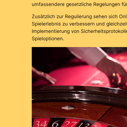
umfassendere gesetzliche Regelungen für
Zusätzlich zur Regulierung sehen sich O
Spielerlebnis zu verbessern und gleichze
Implementierung von Sicherheitsprotokol
Spieloptionen.