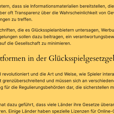
ern, dass sie Informationsmaterialien bereitstellen, die
ber oft Transparenz über die Wahrscheinlichkeit von G
ngen zu treffen.
chriften, die es Glücksspielanbietern untersagen, Werb
gelungen sollen dazu beitragen, ein verantwortungsbew
uf die Gesellschaft zu minimieren.
tformen in der Glücksspielgesetzg
 revolutioniert und die Art und Weise, wie Spieler inte
oft grenzüberschreitend und müssen sich an verschied
ng für die Regulierungsbehörden dar, die sicherstellen
 hat dazu geführt, dass viele Länder ihre Gesetze übera
eren. Einige Länder haben spezielle Lizenzen für Onlin