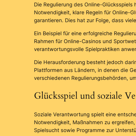
Die Regulierung des Online-Glücksspiels
Notwendigkeit, klare Regeln für Online-Gl
garantieren. Dies hat zur Folge, dass vie
Ein Beispiel für eine erfolgreiche Regulie
Rahmen für Online-Casinos und Sportwette
verantwortungsvolle Spielpraktiken anwen
Die Herausforderung besteht jedoch darin,
Plattformen aus Ländern, in denen die Ge
verschiedenen Regulierungsbehörden, um 
Glücksspiel und soziale V
Soziale Verantwortung spielt eine entsch
Notwendigkeit, Maßnahmen zu ergreifen, u
Spielsucht sowie Programme zur Unterstüt