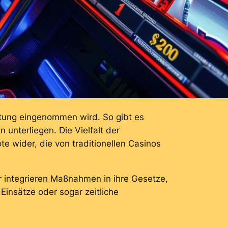
Haltung eingenommen wird. So gibt es
 unterliegen. Die Vielfalt der
 wider, die von traditionellen Casinos
r integrieren Maßnahmen in ihre Gesetze,
insätze oder sogar zeitliche