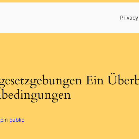
Privacy
lgesetzgebungen Ein Überb
nbedingungen
zp
in
public