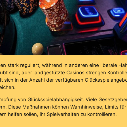
äten stark reguliert, während in anderen eine liberale 
ubt sind, aber landgestützte Casinos strengen Kontrollen
sich in der Anzahl der verfügbaren Glücksspielangebote
eichen.
kämpfung von Glücksspielabhängigkeit. Viele Gesetzgebe
ern. Diese Maßnahmen können Warnhinweise, Limits für E
 helfen sollen, ihr Spielverhalten zu kontrollieren.