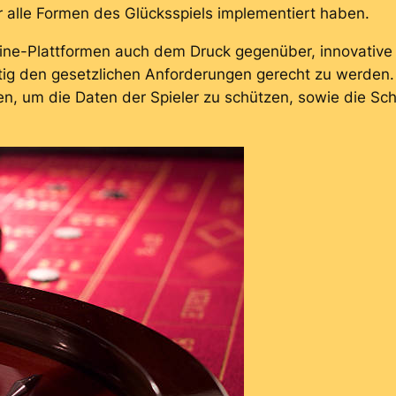
 alle Formen des Glücksspiels implementiert haben.
nline-Plattformen auch dem Druck gegenüber, innovativ
itig den gesetzlichen Anforderungen gerecht zu werden.
len, um die Daten der Spieler zu schützen, sowie die 