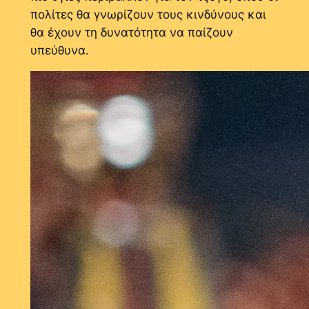
πολίτες θα γνωρίζουν τους κινδύνους και
θα έχουν τη δυνατότητα να παίζουν
υπεύθυνα.