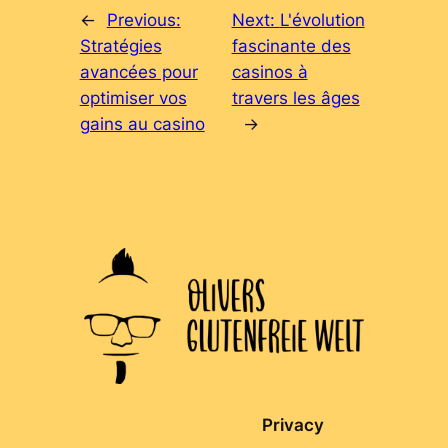
←
Previous:
Next:
L'évolution
Stratégies
fascinante des
avancées pour
casinos à
optimiser vos
travers les âges
gains au casino
→
Privacy