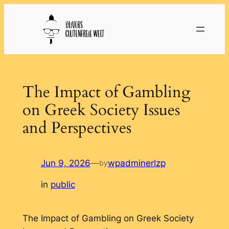
Skip
to
content
The Impact of Gambling
on Greek Society Issues
and Perspectives
Jun 9, 2026
—
wpadminerlzp
by
in
public
The Impact of Gambling on Greek Society