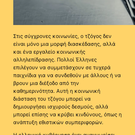
Στις σύγχρονες κοινωνίες, ο τζόγος δεν
είναι μόνο μια μορφή διασκέδασης, αλλά
και ένα εργαλείο κοινωνικής
αλληλεπίδρασης. Πολλοί Έλληνες
επιλέγουν να συμμετάσχουν σε τυχερά
παιχνίδια για να συνδεθούν με άλλους ή να
βρουν μια διέξοδο από την
καθημερινότητα. Αυτή η κοινωνική
διάσταση του τζόγου μπορεί να
δημιουργήσει ισχυρούς δεσμούς, αλλά
μπορεί επίσης να κρύβει κινδύνους, όπως η
ανάπτυξη εθιστικών συμπεριφορών.