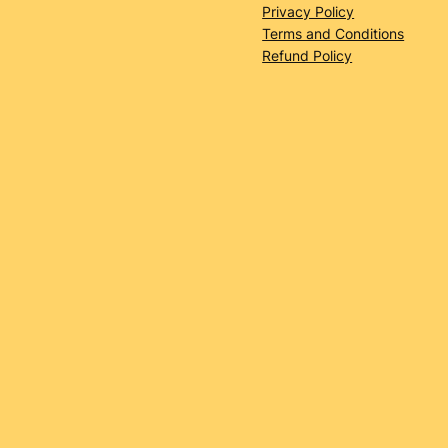
Privacy Policy
Terms and Conditions
Refund Policy