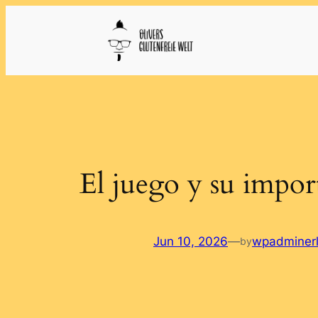
Skip
to
content
El juego y su import
Jun 10, 2026
—
wpadminer
by