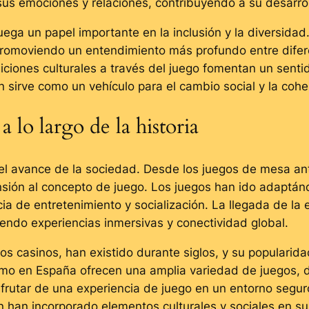
sus emociones y relaciones, contribuyendo a su desarrol
juega un papel importante en la inclusión y la diversidad
romoviendo un entendimiento más profundo entre diferen
iciones culturales a través del juego fomentan un senti
 sirve como un vehículo para el cambio social y la cohes
 lo largo de la historia
 del avance de la sociedad. Desde los juegos de mesa a
ión al concepto de juego. Los juegos han ido adaptánd
a de entretenimiento y socialización. La llegada de la e
iendo experiencias inmersivas y conectividad global.
los casinos, han existido durante siglos, y su populari
simo en España ofrecen una amplia variedad de juegos,
sfrutar de una experiencia de juego en un entorno segur
n han incorporado elementos culturales y sociales en 