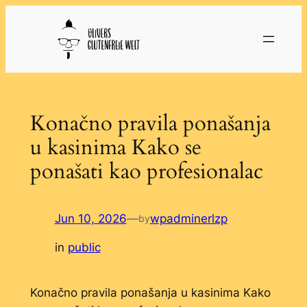
Skip
to
content
Konačno pravila ponašanja
u kasinima Kako se
ponašati kao profesionalac
Jun 10, 2026
—
wpadminerlzp
by
in
public
Konačno pravila ponašanja u kasinima Kako