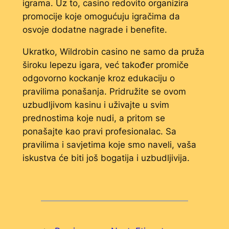
igrama. Uz to, casino redovito organizira
promocije koje omogućuju igračima da
osvoje dodatne nagrade i benefite.
Ukratko, Wildrobin casino ne samo da pruža
široku lepezu igara, već također promiče
odgovorno kockanje kroz edukaciju o
pravilima ponašanja. Pridružite se ovom
uzbudljivom kasinu i uživajte u svim
prednostima koje nudi, a pritom se
ponašajte kao pravi profesionalac. Sa
pravilima i savjetima koje smo naveli, vaša
iskustva će biti još bogatija i uzbudljivija.