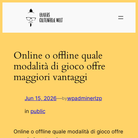
Skip
to
content
Online o offline quale
modalità di gioco offre
maggiori vantaggi
Jun 15, 2026
—
wpadminerlzp
by
in
public
Online o offline quale modalità di gioco offre