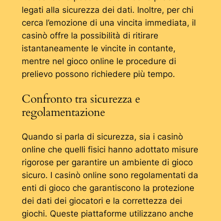
legati alla sicurezza dei dati. Inoltre, per chi
cerca l’emozione di una vincita immediata, il
casinò offre la possibilità di ritirare
istantaneamente le vincite in contante,
mentre nel gioco online le procedure di
prelievo possono richiedere più tempo.
Confronto tra sicurezza e
regolamentazione
Quando si parla di sicurezza, sia i casinò
online che quelli fisici hanno adottato misure
rigorose per garantire un ambiente di gioco
sicuro. I casinò online sono regolamentati da
enti di gioco che garantiscono la protezione
dei dati dei giocatori e la correttezza dei
giochi. Queste piattaforme utilizzano anche