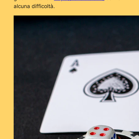
alcuna difficoltà.