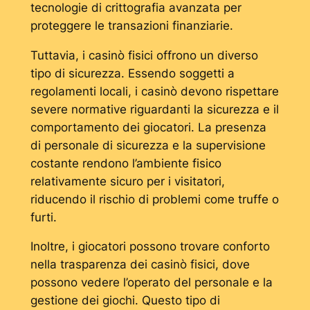
tecnologie di crittografia avanzata per
proteggere le transazioni finanziarie.
Tuttavia, i casinò fisici offrono un diverso
tipo di sicurezza. Essendo soggetti a
regolamenti locali, i casinò devono rispettare
severe normative riguardanti la sicurezza e il
comportamento dei giocatori. La presenza
di personale di sicurezza e la supervisione
costante rendono l’ambiente fisico
relativamente sicuro per i visitatori,
riducendo il rischio di problemi come truffe o
furti.
Inoltre, i giocatori possono trovare conforto
nella trasparenza dei casinò fisici, dove
possono vedere l’operato del personale e la
gestione dei giochi. Questo tipo di