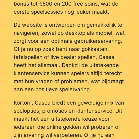
bonus tot €500 en 200 free spins, wat de
eerste speelsessies nog leuker maakt.
De website is ontworpen om gemakkelijk te
navigeren, zowel op desktop als mobiel, wat
zorgt voor een optimale gebruikerservaring.
Of je nu op zoek bent naar gokkasten,
tafelspellen of live dealer spellen, Casea
heeft het allemaal. Dankzij de uitstekende
klantenservice kunnen spelers altijd terecht
met hun vragen of problemen, wat bijdraagt
aan een positieve spelervaring.
Kortom, Casea biedt een geweldige mix van
spelopties, promoties en klantenservice. Dit
maakt het een uitstekende keuze voor
iedereen die online gokken wil proberen of
zijn ervaring wil verbeteren. Of je nu een