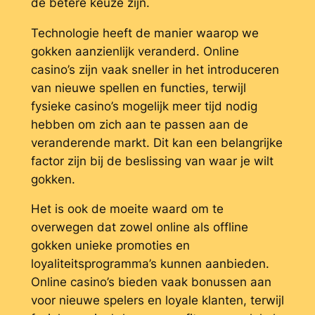
de betere keuze zijn.
Technologie heeft de manier waarop we
gokken aanzienlijk veranderd. Online
casino’s zijn vaak sneller in het introduceren
van nieuwe spellen en functies, terwijl
fysieke casino’s mogelijk meer tijd nodig
hebben om zich aan te passen aan de
veranderende markt. Dit kan een belangrijke
factor zijn bij de beslissing van waar je wilt
gokken.
Het is ook de moeite waard om te
overwegen dat zowel online als offline
gokken unieke promoties en
loyaliteitsprogramma’s kunnen aanbieden.
Online casino’s bieden vaak bonussen aan
voor nieuwe spelers en loyale klanten, terwijl