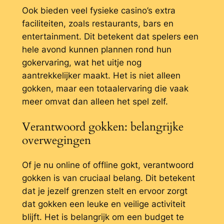
Ook bieden veel fysieke casino’s extra
faciliteiten, zoals restaurants, bars en
entertainment. Dit betekent dat spelers een
hele avond kunnen plannen rond hun
gokervaring, wat het uitje nog
aantrekkelijker maakt. Het is niet alleen
gokken, maar een totaalervaring die vaak
meer omvat dan alleen het spel zelf.
Verantwoord gokken: belangrijke
overwegingen
Of je nu online of offline gokt, verantwoord
gokken is van cruciaal belang. Dit betekent
dat je jezelf grenzen stelt en ervoor zorgt
dat gokken een leuke en veilige activiteit
blijft. Het is belangrijk om een budget te