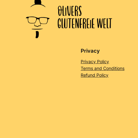
Privacy
Privacy Policy
Terms and Conditions
Refund Policy