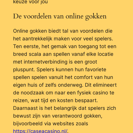
keuze voor jou
De voordelen van online gokken
Online gokken biedt tal van voordelen die
het aantrekkelijk maken voor veel spelers.
Ten eerste, het gemak van toegang tot een
breed scala aan spellen vanaf elke locatie
met internetverbinding is een groot
pluspunt. Spelers kunnen hun favoriete
spellen spelen vanuit het comfort van hun
eigen huis of zelfs onderweg. Dit elimineert
de noodzaak om naar een fysiek casino te
reizen, wat tijd en kosten bespaart.
Daarnaast is het belangrijk dat spelers zich
bewust zijn van verantwoord gokken,
bijvoorbeeld via websites zoals
https://caseacasino.nl/
.