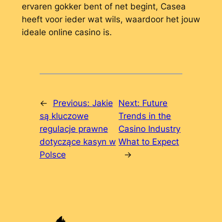
ervaren gokker bent of net begint, Casea
heeft voor ieder wat wils, waardoor het jouw
ideale online casino is.
←
Previous:
Jakie
Next:
Future
są kluczowe
Trends in the
regulacje prawne
Casino Industry
dotyczące kasyn w
What to Expect
Polsce
→