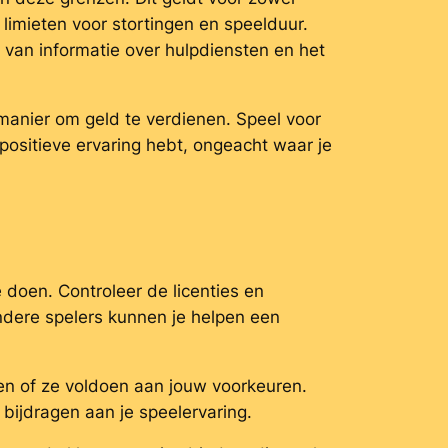
 limieten voor stortingen en speelduur.
 van informatie over hulpdiensten en het
manier om geld te verdienen. Speel voor
n positieve ervaring hebt, ongeacht waar je
e doen. Controleer de licenties en
andere spelers kunnen je helpen een
 en of ze voldoen aan jouw voorkeuren.
bijdragen aan je speelervaring.