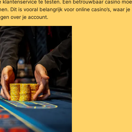
e klantenservice te testen. Een betrouwbaar casino moe
en. Dit is vooral belangrijk voor online casino’s, waar 
agen over je account.