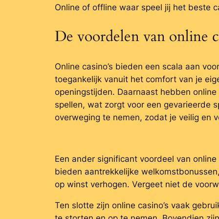
Online of offline waar speel jij het beste 
De voordelen van online c
Online casino’s bieden een scala aan voor
toegankelijk vanuit het comfort van je ei
openingstijden. Daarnaast hebben online 
spellen, wat zorgt voor een gevarieerde s
overweging te nemen, zodat je veilig en 
Een ander significant voordeel van online
bieden aantrekkelijke welkomstbonussen, g
op winst verhogen. Vergeet niet de voorw
Ten slotte zijn online casino’s vaak gebr
te storten en op te nemen. Bovendien zijn