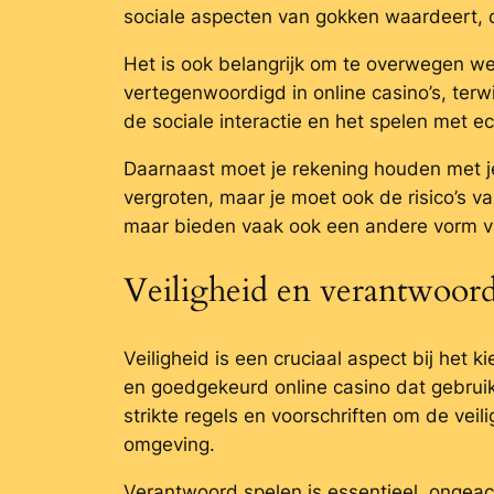
sociale aspecten van gokken waardeert, 
Het is ook belangrijk om te overwegen wel
vertegenwoordigd in online casino’s, terw
de sociale interactie en het spelen met e
Daarnaast moet je rekening houden met je
vergroten, maar je moet ook de risico’s v
maar bieden vaak ook een andere vorm v
Veiligheid en verantwoord
Veiligheid is een cruciaal aspect bij het k
en goedgekeurd online casino dat gebrui
strikte regels en voorschriften om de veil
omgeving.
Verantwoord spelen is essentieel, ongeach