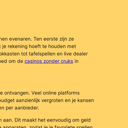
nnen evenaren. Ten eerste zijn ze
t je rekening hoeft te houden met
kasten tot tafelspellen en live dealer
 goed om de
casinos zonder cruks
in
te ontvangen. Veel online platforms
budget aanzienlijk vergroten en je kansen
en per aanbieder.
en aan. Dit maakt het eenvoudig om geld
apparaten, zodat je je favoriete spellen