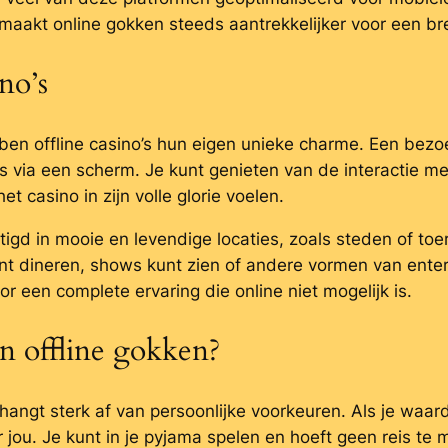
 maakt online gokken steeds aantrekkelijker voor een br
no’s
en offline casino’s hun eigen unieke charme. Een bezo
n is via een scherm. Je kunt genieten van de interactie 
et casino in zijn volle glorie voelen.
stigd in mooie en levendige locaties, zoals steden of to
 kunt dineren, shows kunt zien of andere vormen van ent
r een complete ervaring die online niet mogelijk is.
en offline gokken?
angt sterk af van persoonlijke voorkeuren. Als je waarde
r jou. Je kunt in je pyjama spelen en hoeft geen reis te