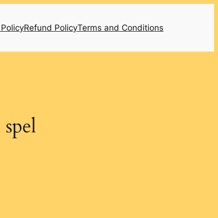
 Policy
Refund Policy
Terms and Conditions
 spel