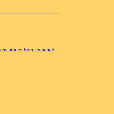
cess stories from seasoned