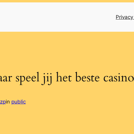
Privacy
r speel jij het beste casino
lzp
in
public