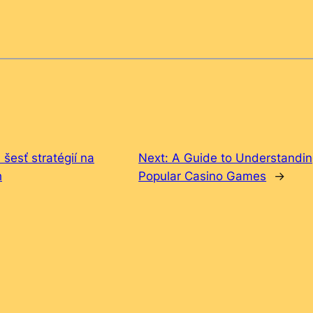
 šesť stratégií na
Next:
A Guide to Understandin
h
Popular Casino Games
→