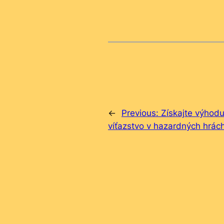
←
Previous:
Získajte výhodu
víťazstvo v hazardných hrác