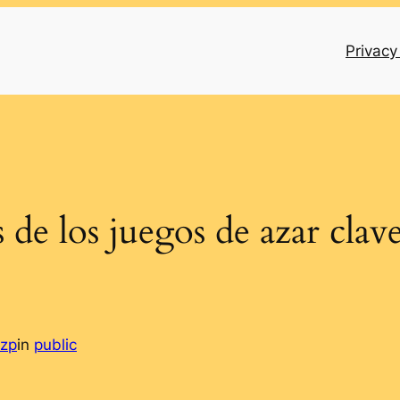
Privacy
 de los juegos de azar clav
lzp
in
public