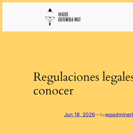
Skip
to
content
Regulaciones legales
conocer
Jun 18, 2026
—
wpadminer
by