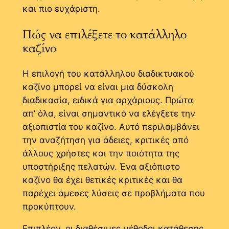
και πιο ευχάριστη.
Πώς να επιλέξετε το κατάλληλο
καζίνο
Η επιλογή του κατάλληλου διαδικτυακού
καζίνο μπορεί να είναι μια δύσκολη
διαδικασία, ειδικά για αρχάριους. Πρώτα
απ’ όλα, είναι σημαντικό να ελέγξετε την
αξιοπιστία του καζίνο. Αυτό περιλαμβάνει
την αναζήτηση για άδειες, κριτικές από
άλλους χρήστες και την ποιότητα της
υποστήριξης πελατών. Ένα αξιόπιστο
καζίνο θα έχει θετικές κριτικές και θα
παρέχει άμεσες λύσεις σε προβλήματα που
προκύπτουν.
Επιπλέον, οι διαθέσιμες μέθοδοι κατάθεσης