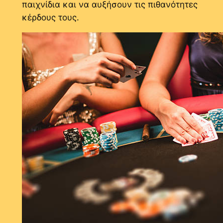
παιχνίδια και να αυξήσουν τις πιθανότητες
κέρδους τους.