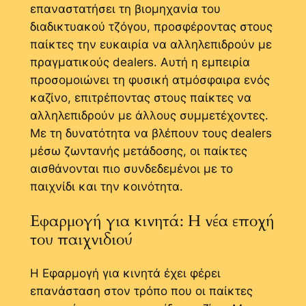
επαναστατήσει τη βιομηχανία του
διαδικτυακού τζόγου, προσφέροντας στους
παίκτες την ευκαιρία να αλληλεπιδρούν με
πραγματικούς dealers. Αυτή η εμπειρία
προσομοιώνει τη φυσική ατμόσφαιρα ενός
καζίνο, επιτρέποντας στους παίκτες να
αλληλεπιδρούν με άλλους συμμετέχοντες.
Με τη δυνατότητα να βλέπουν τους dealers
μέσω ζωντανής μετάδοσης, οι παίκτες
αισθάνονται πιο συνδεδεμένοι με το
παιχνίδι και την κοινότητα.
Εφαρμογή για κινητά: Η νέα εποχή
του παιχνιδιού
Η Εφαρμογή για κινητά έχει φέρει
επανάσταση στον τρόπο που οι παίκτες