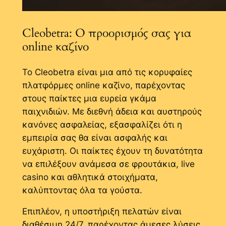
Cleobetra: Ο προορισμός σας για
online καζίνο
Το Cleobetra είναι μια από τις κορυφαίες
πλατφόρμες online καζίνο, παρέχοντας
στους παίκτες μια ευρεία γκάμα
παιχνιδιών. Με διεθνή άδεια και αυστηρούς
κανόνες ασφαλείας, εξασφαλίζει ότι η
εμπειρία σας θα είναι ασφαλής και
ευχάριστη. Οι παίκτες έχουν τη δυνατότητα
να επιλέξουν ανάμεσα σε φρουτάκια, live
casino και αθλητικά στοιχήματα,
καλύπτοντας όλα τα γούστα.
Επιπλέον, η υποστήριξη πελατών είναι
διαθέσιμη 24/7, παρέχοντας άμεσες λύσεις