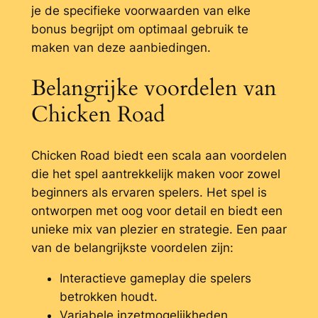
je de specifieke voorwaarden van elke
bonus begrijpt om optimaal gebruik te
maken van deze aanbiedingen.
Belangrijke voordelen van
Chicken Road
Chicken Road biedt een scala aan voordelen
die het spel aantrekkelijk maken voor zowel
beginners als ervaren spelers. Het spel is
ontworpen met oog voor detail en biedt een
unieke mix van plezier en strategie. Een paar
van de belangrijkste voordelen zijn:
Interactieve gameplay die spelers
betrokken houdt.
Variabele inzetmogelijkheden,