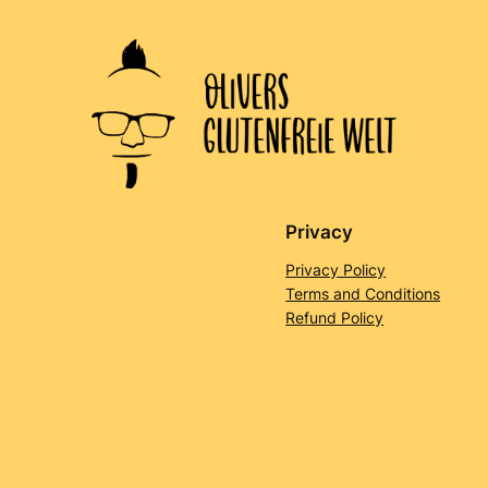
Privacy
Privacy Policy
Terms and Conditions
Refund Policy