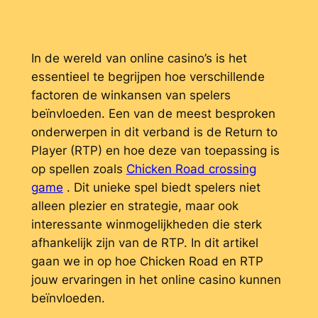
In de wereld van online casino’s is het
essentieel te begrijpen hoe verschillende
factoren de winkansen van spelers
beïnvloeden. Een van de meest besproken
onderwerpen in dit verband is de Return to
Player (RTP) en hoe deze van toepassing is
op spellen zoals
Chicken Road crossing
game
. Dit unieke spel biedt spelers niet
alleen plezier en strategie, maar ook
interessante winmogelijkheden die sterk
afhankelijk zijn van de RTP. In dit artikel
gaan we in op hoe Chicken Road en RTP
jouw ervaringen in het online casino kunnen
beïnvloeden.