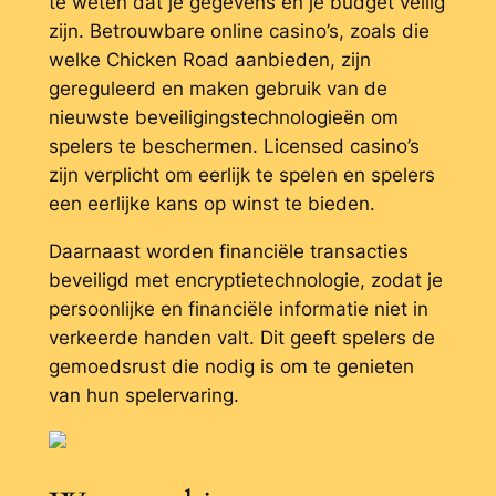
te weten dat je gegevens en je budget veilig
zijn. Betrouwbare online casino’s, zoals die
welke Chicken Road aanbieden, zijn
gereguleerd en maken gebruik van de
nieuwste beveiligingstechnologieën om
spelers te beschermen. Licensed casino’s
zijn verplicht om eerlijk te spelen en spelers
een eerlijke kans op winst te bieden.
Daarnaast worden financiële transacties
beveiligd met encryptietechnologie, zodat je
persoonlijke en financiële informatie niet in
verkeerde handen valt. Dit geeft spelers de
gemoedsrust die nodig is om te genieten
van hun spelervaring.