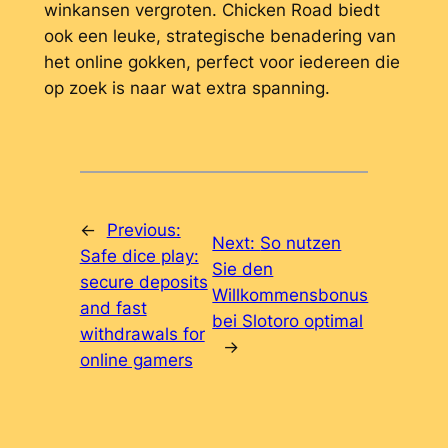
winkansen vergroten. Chicken Road biedt
ook een leuke, strategische benadering van
het online gokken, perfect voor iedereen die
op zoek is naar wat extra spanning.
←
Previous:
Next:
So nutzen
Safe dice play:
Sie den
secure deposits
Willkommensbonus
and fast
bei Slotoro optimal
withdrawals for
→
online gamers