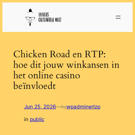
Skip
to
content
Chicken Road en RTP:
hoe dit jouw winkansen in
het online casino
beïnvloedt
Jun 25, 2026
—
wpadminerlzp
by
in
public