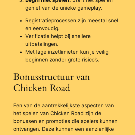
geniet van de unieke gameplay.
Registratieprocessen zijn meestal snel
en eenvoudig.
Verificatie helpt bij snellere
uitbetalingen.
Met lage inzetlimieten kun je veilig
beginnen zonder grote risico’s.
Bonusstructuur van
Chicken Road
Een van de aantrekkelijkste aspecten van
het spelen van Chicken Road zijn de
bonussen en promoties die spelers kunnen
ontvangen. Deze kunnen een aanzienlijke