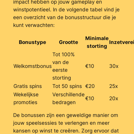
impact hebben op jouw gameplay en
winstpotentieel. In de volgende tabel vind je
een overzicht van de bonusstructuur die je
kunt verwachten:
Minimale
Bonustype
Grootte
Inzetvere
storting
Tot 100%
van de
Welkomstbonus
€10
30x
eerste
storting
Gratis spins
Tot 50 spins
€20
25x
Wekelijkse
Verschillende
€10
20x
promoties
bedragen
De bonussen zijn een geweldige manier om
jouw speelsessies te verlengen en meer
kansen op winst te creëren. Zorg ervoor dat