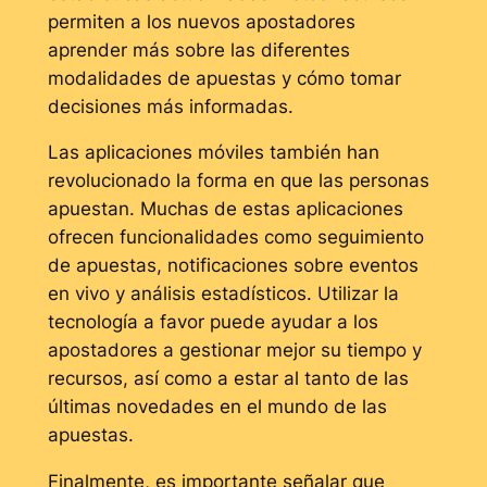
permiten a los nuevos apostadores
aprender más sobre las diferentes
modalidades de apuestas y cómo tomar
decisiones más informadas.
Las aplicaciones móviles también han
revolucionado la forma en que las personas
apuestan. Muchas de estas aplicaciones
ofrecen funcionalidades como seguimiento
de apuestas, notificaciones sobre eventos
en vivo y análisis estadísticos. Utilizar la
tecnología a favor puede ayudar a los
apostadores a gestionar mejor su tiempo y
recursos, así como a estar al tanto de las
últimas novedades en el mundo de las
apuestas.
Finalmente, es importante señalar que