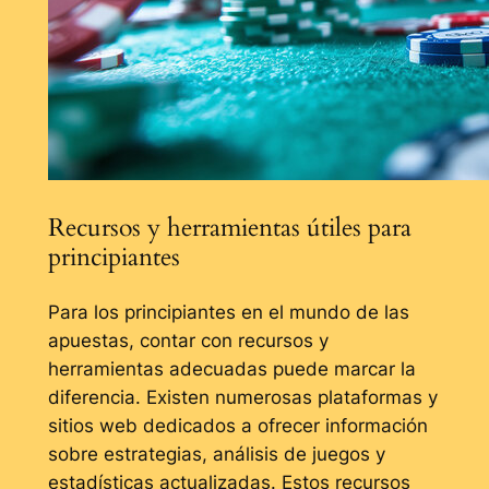
Recursos y herramientas útiles para
principiantes
Para los principiantes en el mundo de las
apuestas, contar con recursos y
herramientas adecuadas puede marcar la
diferencia. Existen numerosas plataformas y
sitios web dedicados a ofrecer información
sobre estrategias, análisis de juegos y
estadísticas actualizadas. Estos recursos