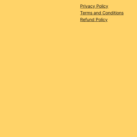
Privacy Policy
Terms and Conditions
Refund Policy