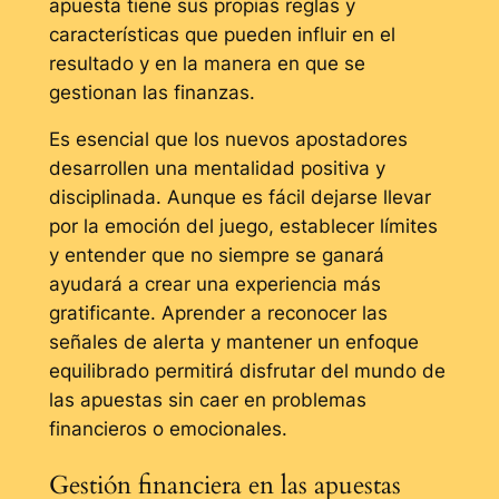
apuesta tiene sus propias reglas y
características que pueden influir en el
resultado y en la manera en que se
gestionan las finanzas.
Es esencial que los nuevos apostadores
desarrollen una mentalidad positiva y
disciplinada. Aunque es fácil dejarse llevar
por la emoción del juego, establecer límites
y entender que no siempre se ganará
ayudará a crear una experiencia más
gratificante. Aprender a reconocer las
señales de alerta y mantener un enfoque
equilibrado permitirá disfrutar del mundo de
las apuestas sin caer en problemas
financieros o emocionales.
Gestión financiera en las apuestas