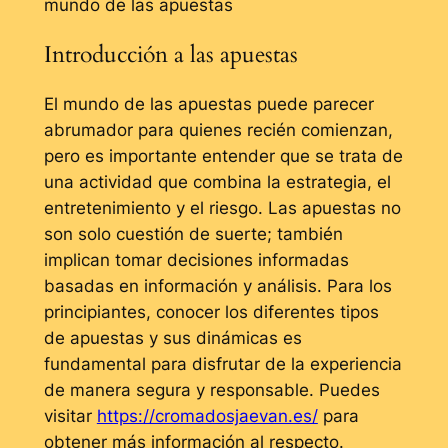
mundo de las apuestas
Introducción a las apuestas
El mundo de las apuestas puede parecer
abrumador para quienes recién comienzan,
pero es importante entender que se trata de
una actividad que combina la estrategia, el
entretenimiento y el riesgo. Las apuestas no
son solo cuestión de suerte; también
implican tomar decisiones informadas
basadas en información y análisis. Para los
principiantes, conocer los diferentes tipos
de apuestas y sus dinámicas es
fundamental para disfrutar de la experiencia
de manera segura y responsable. Puedes
visitar
https://cromadosjaevan.es/
para
obtener más información al respecto.