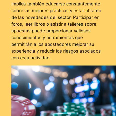
implica también educarse constantemente
sobre las mejores prácticas y estar al tanto
de las novedades del sector. Participar en
foros, leer libros o asistir a talleres sobre
apuestas puede proporcionar valiosos
conocimientos y herramientas que
permitirán a los apostadores mejorar su
experiencia y reducir los riesgos asociados
con esta actividad.