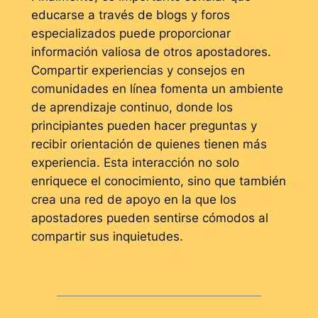
educarse a través de blogs y foros
especializados puede proporcionar
información valiosa de otros apostadores.
Compartir experiencias y consejos en
comunidades en línea fomenta un ambiente
de aprendizaje continuo, donde los
principiantes pueden hacer preguntas y
recibir orientación de quienes tienen más
experiencia. Esta interacción no solo
enriquece el conocimiento, sino que también
crea una red de apoyo en la que los
apostadores pueden sentirse cómodos al
compartir sus inquietudes.