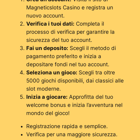
Magneticslots Casino e registra un
nuovo account.
Verifica i tuoi dati:
Completa il
processo di verifica per garantire la
sicurezza del tuo account.
Fai un deposito:
Scegli il metodo di
pagamento preferito e inizia a
depositare fondi nel tuo account.
Seleziona un gioco:
Scegli tra oltre
5000 giochi disponibili, dai classici alle
slot moderne.
Inizia a giocare:
Approfitta del tuo
welcome bonus e inizia l’avventura nel
mondo del gioco!
Registrazione rapida e semplice.
Verifica per una maggiore sicurezza.