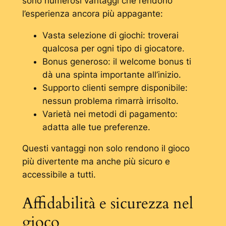
sono numerosi vantaggi che rendono
l’esperienza ancora più appagante:
Vasta selezione di giochi: troverai
qualcosa per ogni tipo di giocatore.
Bonus generoso: il welcome bonus ti
dà una spinta importante all’inizio.
Supporto clienti sempre disponibile:
nessun problema rimarrà irrisolto.
Varietà nei metodi di pagamento:
adatta alle tue preferenze.
Questi vantaggi non solo rendono il gioco
più divertente ma anche più sicuro e
accessibile a tutti.
Affidabilità e sicurezza nel
gioco