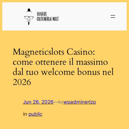
Skip
to
content
Magneticslots Casino:
come ottenere il massimo
dal tuo welcome bonus nel
2026
Jun 26, 2026
—
wpadminerlzp
by
in
public