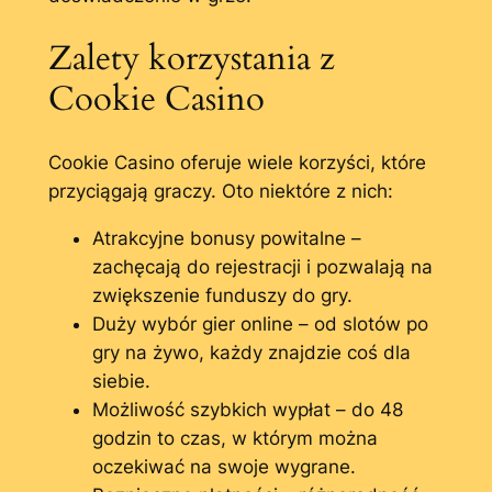
Zalety korzystania z
Cookie Casino
Cookie Casino oferuje wiele korzyści, które
przyciągają graczy. Oto niektóre z nich:
Atrakcyjne bonusy powitalne –
zachęcają do rejestracji i pozwalają na
zwiększenie funduszy do gry.
Duży wybór gier online – od slotów po
gry na żywo, każdy znajdzie coś dla
siebie.
Możliwość szybkich wypłat – do 48
godzin to czas, w którym można
oczekiwać na swoje wygrane.