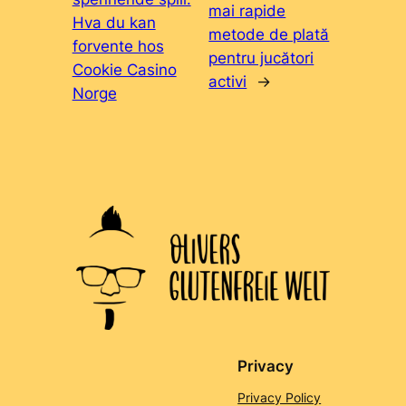
mai rapide
Hva du kan
metode de plată
forvente hos
pentru jucători
Cookie Casino
activi
→
Norge
Privacy
Privacy Policy