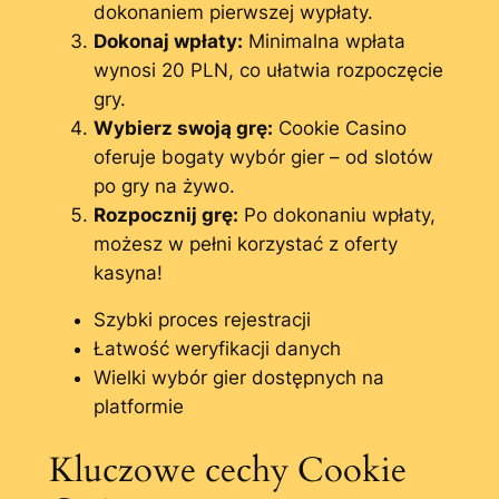
dokonaniem pierwszej wypłaty.
Dokonaj wpłaty:
Minimalna wpłata
wynosi 20 PLN, co ułatwia rozpoczęcie
gry.
Wybierz swoją grę:
Cookie Casino
oferuje bogaty wybór gier – od slotów
po gry na żywo.
Rozpocznij grę:
Po dokonaniu wpłaty,
możesz w pełni korzystać z oferty
kasyna!
Szybki proces rejestracji
Łatwość weryfikacji danych
Wielki wybór gier dostępnych na
platformie
Kluczowe cechy Cookie