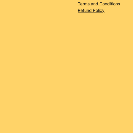
Terms and Conditions
Refund Policy