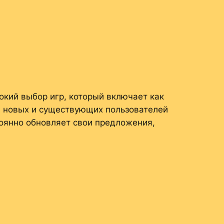
окий выбор игр, который включает как
я новых и существующих пользователей
тоянно обновляет свои предложения,