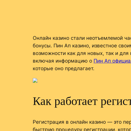
Онлайн казино стали неотъемлемой ча
бонусы. Пин Ап казино, известное св
возможности как для новых, так и для 
включая информацию о
Пин Ап официа
которые оно предлагает.
Как работает регис
Регистрация в онлайн казино — это пе
быструю процедуру регистрации, котор