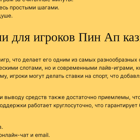
есь простыми шагами.
душе.
ли для игроков Пин Ап ка
игр, что делает его одним из самых разнообразных 
ческими слотами, но и современными лайв-играми, 
му, игроки могут делать ставки на спорт, что доба
и выводу средств также достаточно приемлемы, чт
поддержки работает круглосуточно, что гарантируе
в.
нлайн-чат и email.