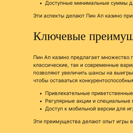
Доступные минимальные суммы дл
Эти аспекты делают Пин Ап казино пр
Ключевые преимущ
Пин Ап казино предлагает множество п
классические, так и современные вари
позволяют увеличить шансы на выигрыш
чтобы оставаться конкурентоспособны
Привлекательные приветственные
Регулярные акции и специальные
Доступ к мобильной версии для иг
Эти преимущества делают опыт игры в