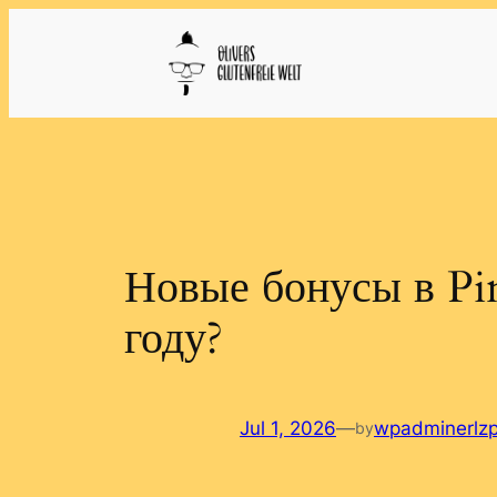
Skip
to
content
Новые бонусы в Pi
году?
Jul 1, 2026
—
wpadminerlz
by