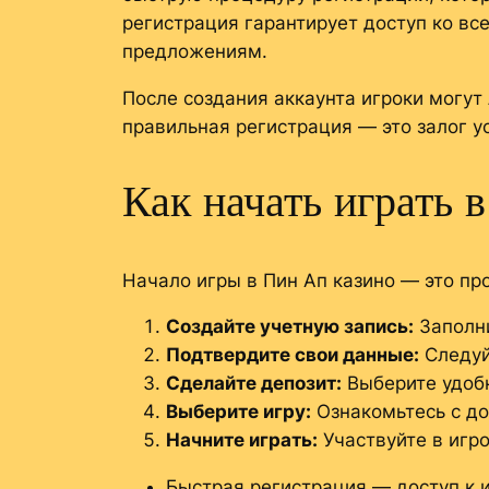
регистрация гарантирует доступ ко вс
предложениям.
После создания аккаунта игроки могут 
правильная регистрация — это залог у
Как начать играть 
Начало игры в Пин Ап казино — это пр
Создайте учетную запись:
Заполни
Подтвердите свои данные:
Следуй
Сделайте депозит:
Выберите удобн
Выберите игру:
Ознакомьтесь с до
Начните играть:
Участвуйте в игр
Быстрая регистрация — доступ к 