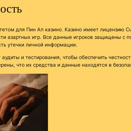
ность
тетом для Пин Ап казино. Казино имеет лицензию Cu
сти азартных игр. Все данные игроков защищены с
ть утечки личной информации.
 аудиты и тестирования, чтобы обеспечить честность
рены, что их средства и данные находятся в безопа