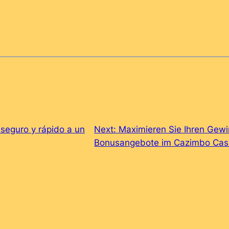
 seguro y rápido a un
Next:
Maximieren Sie Ihren Gewi
Bonusangebote im Cazimbo Cas