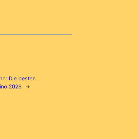
nn: Die besten
ino 2026
→