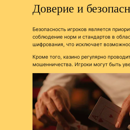
Доверие и безопас
Безопасность игроков является приори
соблюдение норм и стандартов в обла
шифрования, что исключает возможнос
Кроме того, казино регулярно проводит
мошенничества. Игроки могут быть уве