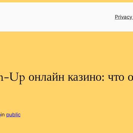
Privacy
n-Up онлайн казино: что 
p
in
public