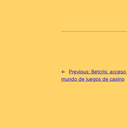
←
Previous:
Betcris: acceso
mundo de juegos de casino