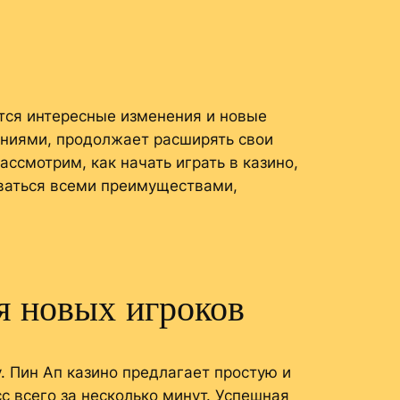
ются интересные изменения и новые
ениями, продолжает расширять свои
ассмотрим, как начать играть в казино,
оваться всеми преимуществами,
ля новых игроков
. Пин Ап казино предлагает простую и
с всего за несколько минут. Успешная