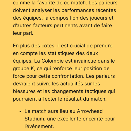
comme la favorite de ce match. Les parieurs
doivent analyser les performances récentes
des équipes, la composition des joueurs et
d’autres facteurs pertinents avant de faire
leur pari.
En plus des cotes, il est crucial de prendre
en compte les statistiques des deux
équipes. La Colombie est invaincue dans le
groupe K, ce qui renforce leur position de
force pour cette confrontation. Les parieurs
devraient suivre les actualités sur les
blessures et les changements tactiques qui
pourraient affecter le résultat du match.
Le match aura lieu au Arrowhead
Stadium, une excellente enceinte pour
l’événement.