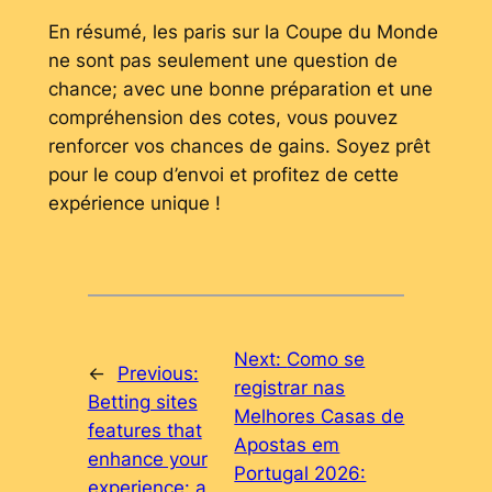
En résumé, les paris sur la Coupe du Monde
ne sont pas seulement une question de
chance; avec une bonne préparation et une
compréhension des cotes, vous pouvez
renforcer vos chances de gains. Soyez prêt
pour le coup d’envoi et profitez de cette
expérience unique !
Next:
Como se
←
Previous:
registrar nas
Betting sites
Melhores Casas de
features that
Apostas em
enhance your
Portugal 2026:
experience: a