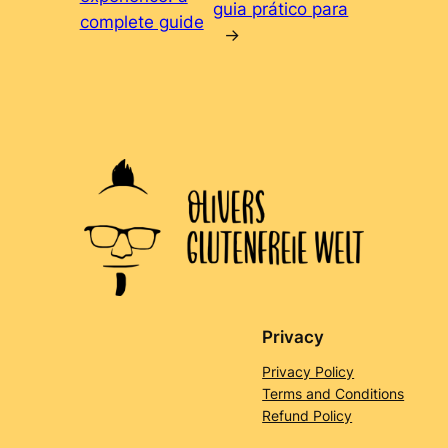
guia prático para
complete guide
→
Privacy
Privacy Policy
Terms and Conditions
Refund Policy