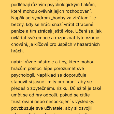
podléhají různým psychologickým tlakům,
které mohou ovlivnit jejich rozhodování.
Například syndrom „honby za ztrátami“ je
běžný, kdy se hráči snaží vrátit ztracené
peníze a tím ztrácejí ještě více. Učení se, jak
ovládat své emoce a rozpoznat tyto vzorce
chování, je klíčové pro úspěch v hazardních
hrách.
nabízí různé nástroje a tipy, které mohou
hráčům pomoci lépe porozumět své
psychologii. Například se doporučuje
stanovit si jasné limity pro hraní, aby se
předešlo zbytečnému riziku. Důležité je také
umět se od hry odpojit, pokud se cítíte
frustrovaní nebo nespokojení s výsledky.
povzbuzuje své uživatele, aby si osvojili