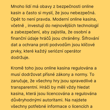
Mnoho lidí má obavy z bezpečnosti online
kasin a často si myslí, že jsou nebezpečná.
Opět to není pravda. Moderní online kasina,
včetně , investují do nejnovějších technologií
a zabezpečení, aby zajistila, že osobní a
finanční údaje hráčů jsou chráněny. Šifrování
dat a ochrana proti podvodům jsou klíčové
prvky, které každý seriózní operátor
dodržuje.
Kromě toho jsou online kasina regulována a
musí dodržovat přísné zákony a normy. To
zaručuje, že všechny hry jsou spravedlivé a
transparentní. Hráči by měli vždy hledat
kasina, která jsou licencována a regulována
důvěryhodnými autoritami. Na najdete
všechny potřebné informace o licencích a