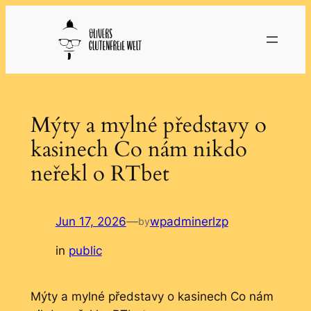
Skip
to
content
Mýty a mylné představy o
kasinech Co nám nikdo
neřekl o RTbet
Jun 17, 2026
—
wpadminerlzp
by
in
public
Mýty a mylné představy o kasinech Co nám