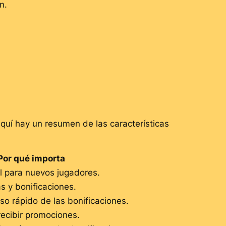
n.
Aquí hay un resumen de las características
Por qué importa
al para nuevos jugadores.
s y bonificaciones.
so rápido de las bonificaciones.
ecibir promociones.