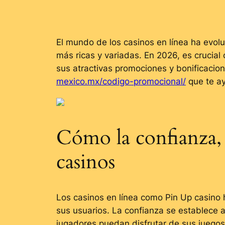
El mundo de los casinos en línea ha evolu
más ricas y variadas. En 2026, es crucial
sus atractivas promociones y bonificacio
mexico.mx/codigo-promocional/
que te ay
Cómo la confianza, 
casinos
Los casinos en línea como Pin Up casino 
sus usuarios. La confianza se establece a 
jugadores puedan disfrutar de sus juegos 