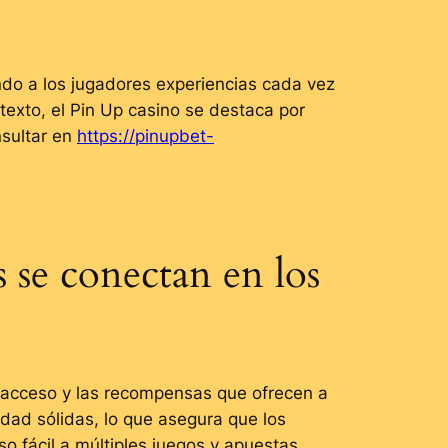
endo a los jugadores experiencias cada vez
texto, el Pin Up casino se destaca por
nsultar en
https://pinupbet-
 se conectan en los
l acceso y las recompensas que ofrecen a
idad sólidas, lo que asegura que los
o fácil a múltiples juegos y apuestas