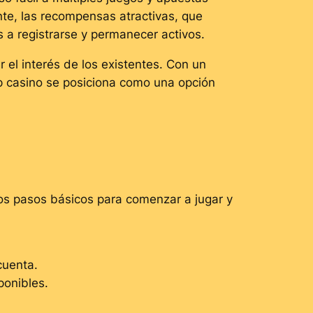
nte, las recompensas atractivas, que
 a registrarse y permanecer activos.
el interés de los existentes. Con un
Up casino se posiciona como una opción
 los pasos básicos para comenzar a jugar y
cuenta.
ponibles.