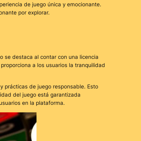
periencia de juego única y emocionante.
nante por explorar.
o se destaca al contar con una licencia
proporciona a los usuarios la tranquilidad
 prácticas de juego responsable. Esto
ridad del juego está garantizada
usuarios en la plataforma.