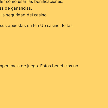
er cómo usar las bonificaciones.
es de ganancias.
y la seguridad del casino.
 sus apuestas en Pin Up casino. Estas
xperiencia de juego. Estos beneficios no