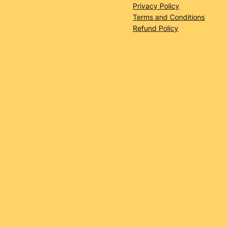
Privacy Policy
Terms and Conditions
Refund Policy