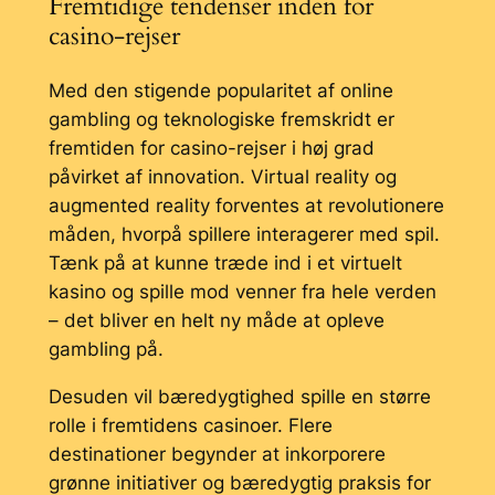
Fremtidige tendenser inden for
casino-rejser
Med den stigende popularitet af online
gambling og teknologiske fremskridt er
fremtiden for casino-rejser i høj grad
påvirket af innovation. Virtual reality og
augmented reality forventes at revolutionere
måden, hvorpå spillere interagerer med spil.
Tænk på at kunne træde ind i et virtuelt
kasino og spille mod venner fra hele verden
– det bliver en helt ny måde at opleve
gambling på.
Desuden vil bæredygtighed spille en større
rolle i fremtidens casinoer. Flere
destinationer begynder at inkorporere
grønne initiativer og bæredygtig praksis for