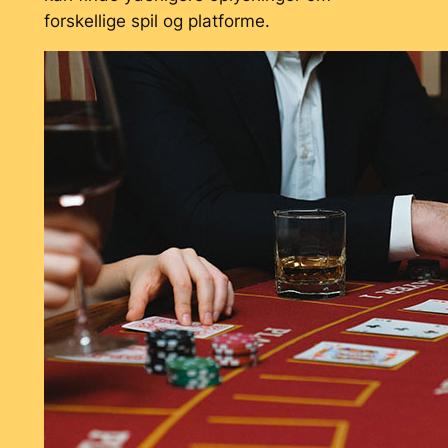
forskellige spil og platforme.