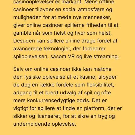
casinooplevelser er markant. Mens offline
casinoer tilbyder en social atmosfære og
muligheden for at møde nye mennesker,
giver online casinoer spillerne friheden til at
gamble når som helst og hvor som helst.
Desuden kan spillere online drage fordel af
avancerede teknologier, der forbedrer
spiloplevelsen, såsom VR og live streaming.
Selv om online casinoer ikke kan matche
den fysiske oplevelse af et kasino, tilbyder
de dog en række fordele som fleksibilitet,
adgang til et bredt udvalg af spil og ofte
mere konkurrencedygtige odds. Det er
vigtigt for spillere at finde en platform, der er
sikker og licenseret, for at sikre en tryg og
underholdende oplevelse.