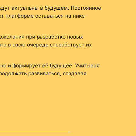
будут актуальны в будущем. Постоянное
т платформе оставаться на пике
пожелания при разработке новых
что в свою очередь способствует их
 но и формирует её будущее. Учитывая
родолжать развиваться, создавая