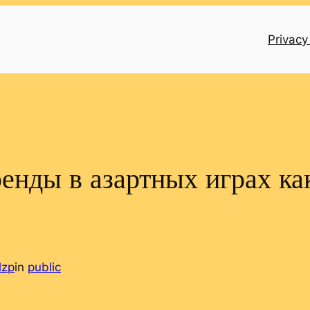
Privacy
енды в азартных играх ка
lzp
in
public