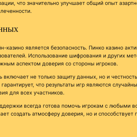
ции, что значительно улучшает общий опыт азартно
влеченности.
анных
н-казино является безопасность. Пинко казино акт
зователей. Использование шифрования и других ме
ажным аспектом доверия со стороны игроков.
ь включает не только защиту данных, но и честность
о гарантирует, что результаты игр являются случай
вия для всех участников.
держки всегда готова помочь игрокам с любыми в
гает создать атмосферу доверия, но и способствуе