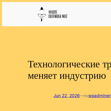
Skip
to
content
Технологические тр
меняет индустрию
Jun 22, 2026
—
wpadminer
by