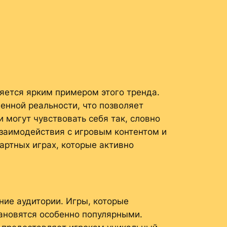
яется ярким примером этого тренда.
енной реальности, что позволяет
 могут чувствовать себя так, словно
взаимодействия с игровым контентом и
артных играх, которые активно
ние аудитории. Игры, которые
ановятся особенно популярными.