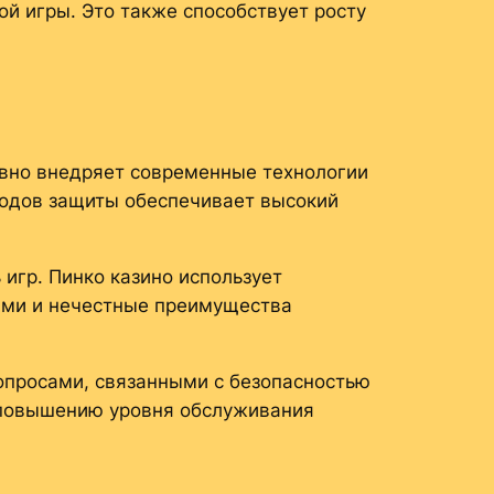
й игры. Это также способствует росту
ивно внедряет современные технологии
тодов защиты обеспечивает высокий
 игр. Пинко казино использует
ными и нечестные преимущества
опросами, связанными с безопасностью
т повышению уровня обслуживания