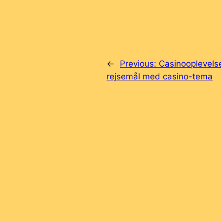
←
Previous:
Casinooplevel
rejsemål med casino-tema