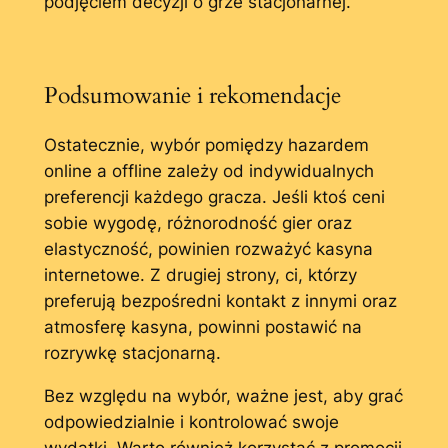
podjęciem decyzji o grze stacjonarnej.
Podsumowanie i rekomendacje
Ostatecznie, wybór pomiędzy hazardem
online a offline zależy od indywidualnych
preferencji każdego gracza. Jeśli ktoś ceni
sobie wygodę, różnorodność gier oraz
elastyczność, powinien rozważyć kasyna
internetowe. Z drugiej strony, ci, którzy
preferują bezpośredni kontakt z innymi oraz
atmosferę kasyna, powinni postawić na
rozrywkę stacjonarną.
Bez względu na wybór, ważne jest, aby grać
odpowiedzialnie i kontrolować swoje
wydatki. Warto również korzystać z promocji