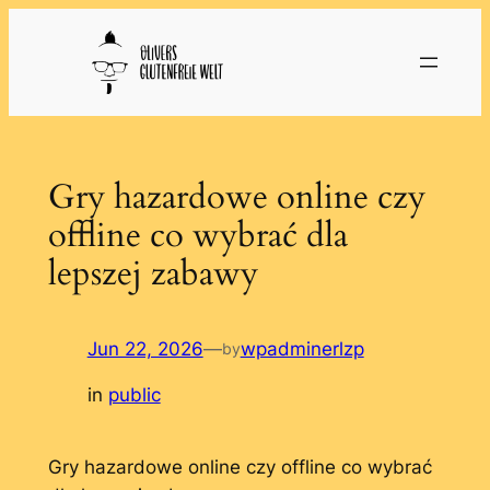
Skip
to
content
Gry hazardowe online czy
offline co wybrać dla
lepszej zabawy
Jun 22, 2026
—
wpadminerlzp
by
in
public
Gry hazardowe online czy offline co wybrać