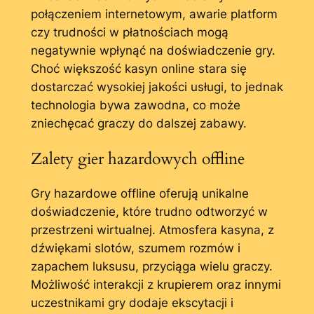
połączeniem internetowym, awarie platform
czy trudności w płatnościach mogą
negatywnie wpłynąć na doświadczenie gry.
Choć większość kasyn online stara się
dostarczać wysokiej jakości usługi, to jednak
technologia bywa zawodna, co może
zniechęcać graczy do dalszej zabawy.
Zalety gier hazardowych offline
Gry hazardowe offline oferują unikalne
doświadczenie, które trudno odtworzyć w
przestrzeni wirtualnej. Atmosfera kasyna, z
dźwiękami slotów, szumem rozmów i
zapachem luksusu, przyciąga wielu graczy.
Możliwość interakcji z krupierem oraz innymi
uczestnikami gry dodaje ekscytacji i