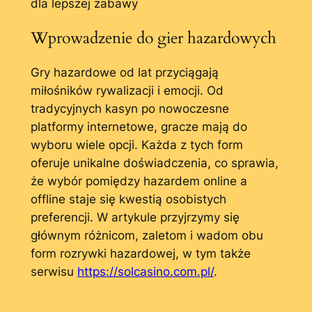
dla lepszej zabawy
Wprowadzenie do gier hazardowych
Gry hazardowe od lat przyciągają
miłośników rywalizacji i emocji. Od
tradycyjnych kasyn po nowoczesne
platformy internetowe, gracze mają do
wyboru wiele opcji. Każda z tych form
oferuje unikalne doświadczenia, co sprawia,
że wybór pomiędzy hazardem online a
offline staje się kwestią osobistych
preferencji. W artykule przyjrzymy się
głównym różnicom, zaletom i wadom obu
form rozrywki hazardowej, w tym także
serwisu
https://solcasino.com.pl/
.