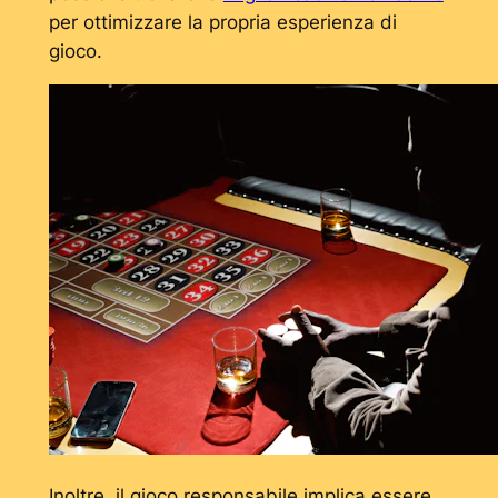
per ottimizzare la propria esperienza di
gioco.
Inoltre, il gioco responsabile implica essere