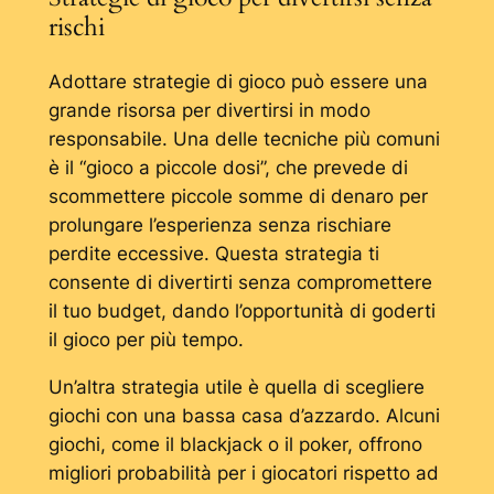
rischi
Adottare strategie di gioco può essere una
grande risorsa per divertirsi in modo
responsabile. Una delle tecniche più comuni
è il “gioco a piccole dosi”, che prevede di
scommettere piccole somme di denaro per
prolungare l’esperienza senza rischiare
perdite eccessive. Questa strategia ti
consente di divertirti senza compromettere
il tuo budget, dando l’opportunità di goderti
il gioco per più tempo.
Un’altra strategia utile è quella di scegliere
giochi con una bassa casa d’azzardo. Alcuni
giochi, come il blackjack o il poker, offrono
migliori probabilità per i giocatori rispetto ad