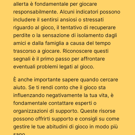
allerta è fondamentale per giocare
responsabilmente. Alcuni indicatori possono
includere il sentirsi ansiosi o stressati
riguardo al gioco, il tentativo di recuperare
perdite o la sensazione di isolamento dagli
amici e dalla famiglia a causa del tempo
trascorso a giocare. Riconoscere questi
segnali è il primo passo per affrontare
eventuali problemi legati al gioco.
È anche importante sapere quando cercare
aiuto. Se ti rendi conto che il gioco sta
influenzando negativamente la tua vita, è
fondamentale contattare esperti o
organizzazioni di supporto. Queste risorse
possono offrirti supporto e consigli su come
gestire le tue abitudini di gioco in modo più
sano.