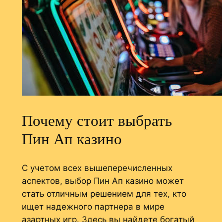
Почему стоит выбрать
Пин Ап казино
С учетом всех вышеперечисленных
аспектов, выбор Пин Ап казино может
стать отличным решением для тех, кто
ищет надежного партнера в мире
азартных игр. Здесь вы найдете богатый