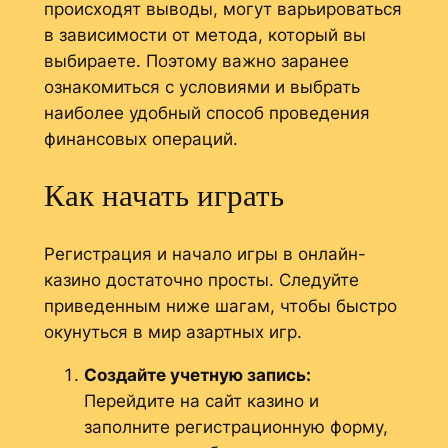
происходят выводы, могут варьироваться
в зависимости от метода, который вы
выбираете. Поэтому важно заранее
ознакомиться с условиями и выбрать
наиболее удобный способ проведения
финансовых операций.
Как начать играть
Регистрация и начало игры в онлайн-
казино достаточно просты. Следуйте
приведенным ниже шагам, чтобы быстро
окунуться в мир азартных игр.
Создайте учетную запись:
Перейдите на сайт казино и
заполните регистрационную форму,