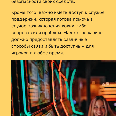
безопасности своих средств.
Кроме того, важно иметь доступ к службе
поддержки, которая готова помочь в
случае возникновения каких-либо
вопросов или проблем. Надежное казино
должно предоставлять различные
способы связи и быть доступным для
игроков в любое время.