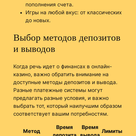
пополнения счета.
Игры на любой вкус: от классических
до новых.
Выбор методов депозитов
и выводов
Когда речь идет о финансах в онлайн-
казино, важно обратить внимание на
доступные методы депозитов и вывода.
Разные платежные системы могут
предлагать разные условия, и важно
выбрать тот, который наилучшим образом
соответствует вашим потребностям.
Время
Время
Метод
Лимиты
депозита
вывода