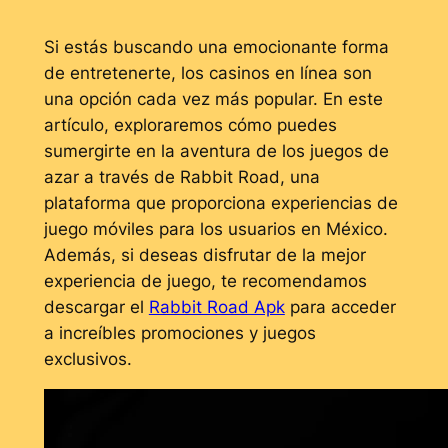
Si estás buscando una emocionante forma
de entretenerte, los casinos en línea son
una opción cada vez más popular. En este
artículo, exploraremos cómo puedes
sumergirte en la aventura de los juegos de
azar a través de Rabbit Road, una
plataforma que proporciona experiencias de
juego móviles para los usuarios en México.
Además, si deseas disfrutar de la mejor
experiencia de juego, te recomendamos
descargar el
Rabbit Road Apk
para acceder
a increíbles promociones y juegos
exclusivos.