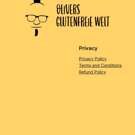
Privacy
Privacy Policy
Terms and Conditions
Refund Policy