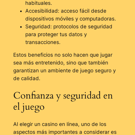
habituales.
Accesibilidad: acceso fácil desde
dispositivos móviles y computadoras.
Seguridad: protocolos de seguridad
para proteger tus datos y
transacciones.
Estos beneficios no solo hacen que jugar
sea más entretenido, sino que también
garantizan un ambiente de juego seguro y
de calidad.
Confianza y seguridad en
el juego
Al elegir un casino en línea, uno de los
aspectos más importantes a considerar es