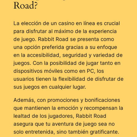
Road?
La elección de un casino en línea es crucial
para disfrutar al máximo de la experiencia
de juego. Rabbit Road se presenta como
una opción preferida gracias a su enfoque
en la accesibilidad, seguridad y variedad de
juegos. Con la posibilidad de jugar tanto en
dispositivos móviles como en PC, los
usuarios tienen la flexibilidad de disfrutar de
sus juegos en cualquier lugar.
Además, con promociones y bonificaciones
que mantienen la emoción y recompensan la
lealtad de los jugadores, Rabbit Road
asegura que tu aventura de juego sea no
solo entretenida, sino también gratificante.