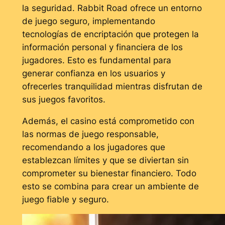
la seguridad. Rabbit Road ofrece un entorno
de juego seguro, implementando
tecnologías de encriptación que protegen la
información personal y financiera de los
jugadores. Esto es fundamental para
generar confianza en los usuarios y
ofrecerles tranquilidad mientras disfrutan de
sus juegos favoritos.
Además, el casino está comprometido con
las normas de juego responsable,
recomendando a los jugadores que
establezcan límites y que se diviertan sin
comprometer su bienestar financiero. Todo
esto se combina para crear un ambiente de
juego fiable y seguro.