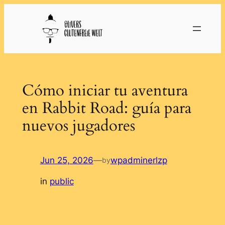
Skip
to
content
Cómo iniciar tu aventura
en Rabbit Road: guía para
nuevos jugadores
Jun 25, 2026
—
wpadminerlzp
by
in
public