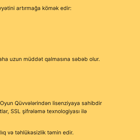
yyətini artırmağa kömək edir:
a daha uzun müddət qalmasına səbəb olur.
o Oyun Qüvvələrindən lisenziyaya sahibdir
ar, SSL şifrələmə texnologiyası ilə
ıq və təhlükəsizlik təmin edir.