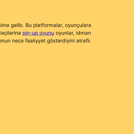
halına gəlib. Bu platformalar, oyunçulara
dəçilərinə
pin-up oyunu
oyunlar, idman
nun necə fəaliyyət göstərdiyini ətraflı