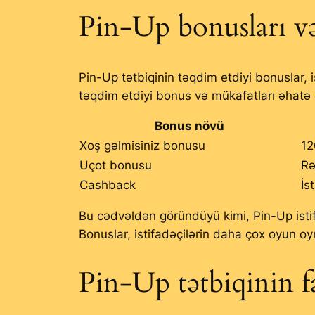
Pin-Up bonusları v
Pin-Up tətbiqinin təqdim etdiyi bonuslar, 
təqdim etdiyi bonus və mükafatları əhatə 
Bonus növü
Xoş gəlmisiniz bonusu
12
Uçot bonusu
Rə
Cashback
İs
Bu cədvəldən göründüyü kimi, Pin-Up istifa
Bonuslar, istifadəçilərin daha çox oyun o
Pin-Up tətbiqinin f