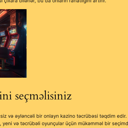
ıxara bilərlər, bu da onların rahatlığını artırır.
ni seçməlisiniz
siz və əyləncəli bir onlayn kazino təcrübəsi təqdim edir
ma, yeni və təcrübəli oyunçular üçün mükəmməl bir seçimdir