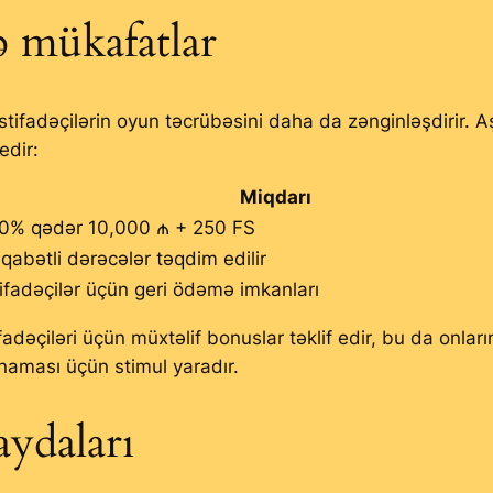
ə mükafatlar
istifadəçilərin oyun təcrübəsini daha da zənginləşdirir.
edir:
Miqdarı
0% qədər 10,000 ₼ + 250 FS
qabətli dərəcələr təqdim edilir
tifadəçilər üçün geri ödəmə imkanları
dəçiləri üçün müxtəlif bonuslar təklif edir, bu da onları
ynaması üçün stimul yaradır.
aydaları