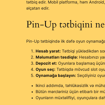
tətbiq edir. Mobil platforma, həm Android,
əlçatan edir.
Pin-Up tətbiqini ne
Pin-Up tətbiqində ilk dəfə oyun oynamağa
Hesab yarat:
Tətbiqi yüklədikdən so
Məlumatları təsdiqlə:
Hesabınızı yar
Depozit et:
Oyunlara başlamaq üçün
Oyun seç:
Tətbiqdə mövcud slot oyunla
Oynamağa başlayın:
Seçdiyiniz oyun
Ikinci addımda, təhlükəsizlik və müh
Bütün mərcləriniz üçün etibarlı bir müh
Oyunların müxtəlifliyi, oyunçulara da