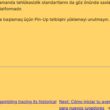
ni zamanda təhlükəsizlik standartlarını da göz önündə sax
latformadır.
a başlamaq üçün Pin-Up tətbiqini yükləməyi unutmayın. T
ambling tracing its historical
Next:
Cómo iniciar tu ave
para nuevos jugadores