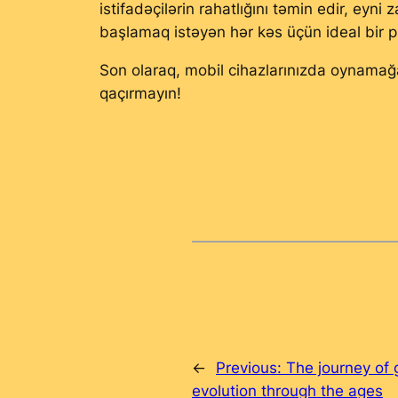
istifadəçilərin rahatlığını təmin edir, ey
başlamaq istəyən hər kəs üçün ideal bir p
Son olaraq, mobil cihazlarınızda oynamağ
qaçırmayın!
←
Previous:
The journey of g
evolution through the ages