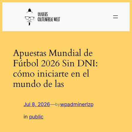
Skip
to
content
Apuestas Mundial de
Fútbol 2026 Sin DNI:
cómo iniciarte en el
mundo de las
Jul 8, 2026
—
wpadminerlzp
by
in
public