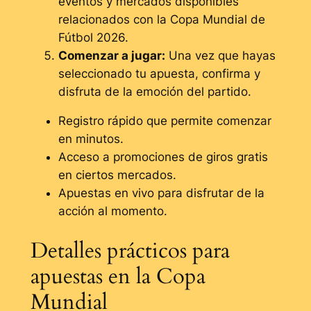
eventos y mercados disponibles
relacionados con la Copa Mundial de
Fútbol 2026.
Comenzar a jugar:
Una vez que hayas
seleccionado tu apuesta, confirma y
disfruta de la emoción del partido.
Registro rápido que permite comenzar
en minutos.
Acceso a promociones de giros gratis
en ciertos mercados.
Apuestas en vivo para disfrutar de la
acción al momento.
Detalles prácticos para
apuestas en la Copa
Mundial