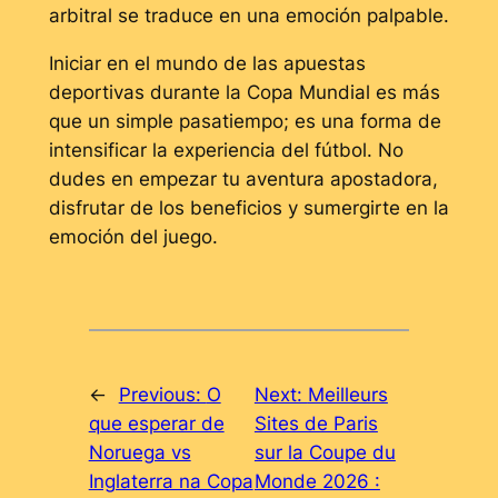
arbitral se traduce en una emoción palpable.
Iniciar en el mundo de las apuestas
deportivas durante la Copa Mundial es más
que un simple pasatiempo; es una forma de
intensificar la experiencia del fútbol. No
dudes en empezar tu aventura apostadora,
disfrutar de los beneficios y sumergirte en la
emoción del juego.
←
Previous:
O
Next:
Meilleurs
que esperar de
Sites de Paris
Noruega vs
sur la Coupe du
Inglaterra na Copa
Monde 2026 :