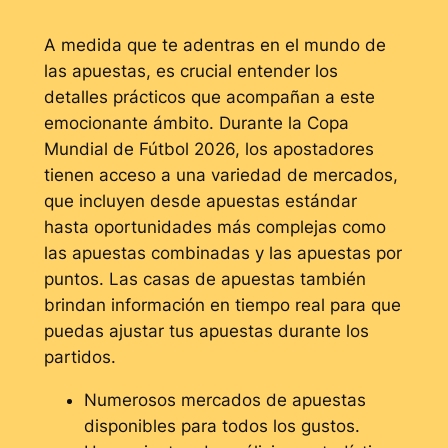
A medida que te adentras en el mundo de
las apuestas, es crucial entender los
detalles prácticos que acompañan a este
emocionante ámbito. Durante la Copa
Mundial de Fútbol 2026, los apostadores
tienen acceso a una variedad de mercados,
que incluyen desde apuestas estándar
hasta oportunidades más complejas como
las apuestas combinadas y las apuestas por
puntos. Las casas de apuestas también
brindan información en tiempo real para que
puedas ajustar tus apuestas durante los
partidos.
Numerosos mercados de apuestas
disponibles para todos los gustos.