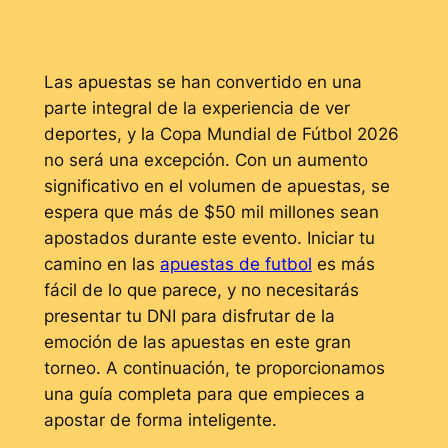
Las apuestas se han convertido en una
parte integral de la experiencia de ver
deportes, y la Copa Mundial de Fútbol 2026
no será una excepción. Con un aumento
significativo en el volumen de apuestas, se
espera que más de $50 mil millones sean
apostados durante este evento. Iniciar tu
camino en las
apuestas de futbol
es más
fácil de lo que parece, y no necesitarás
presentar tu DNI para disfrutar de la
emoción de las apuestas en este gran
torneo. A continuación, te proporcionamos
una guía completa para que empieces a
apostar de forma inteligente.