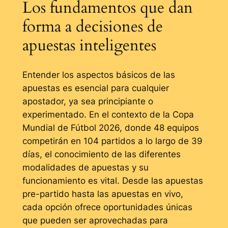
Los fundamentos que dan
forma a decisiones de
apuestas inteligentes
Entender los aspectos básicos de las
apuestas es esencial para cualquier
apostador, ya sea principiante o
experimentado. En el contexto de la Copa
Mundial de Fútbol 2026, donde 48 equipos
competirán en 104 partidos a lo largo de 39
días, el conocimiento de las diferentes
modalidades de apuestas y su
funcionamiento es vital. Desde las apuestas
pre-partido hasta las apuestas en vivo,
cada opción ofrece oportunidades únicas
que pueden ser aprovechadas para