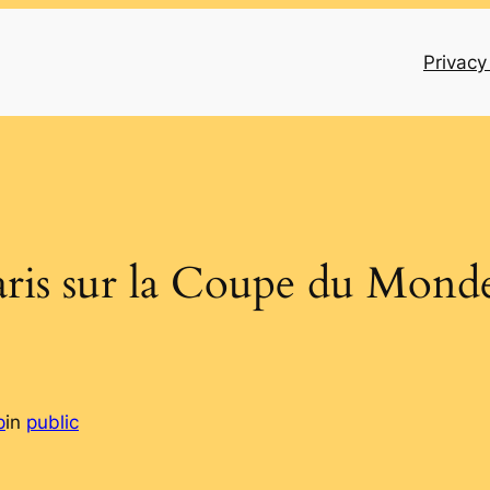
Privacy
Paris sur la Coupe du Mond
p
in
public