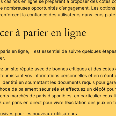
 casinos en ligne se préparent à proposer des cotes com
 de nombreuses opportunités d’engagement. Les options de
enforcent la confiance des utilisateurs dans leurs plate
 à parier en ligne
paris en ligne, il est essentiel de suivre quelques étape
er.
z un site réputé avec de bonnes critiques et des cotes 
fournissant vos informations personnelles et en créant
identité en soumettant les documents requis pour garan
ode de paiement sécurisée et effectuez un dépôt pour
rents marchés de paris disponibles, en particulier ceux 
z des paris en direct pour vivre l’excitation des jeux en 
lusives pour les nouveaux utilisateurs.