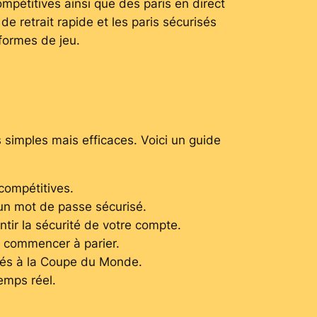
pétitives ainsi que des paris en direct
 retrait rapide et les paris sécurisés
formes de jeu.
s simples mais efficaces. Voici un guide
compétitives.
 un mot de passe sécurisé.
tir la sécurité de votre compte.
 commencer à parier.
liés à la Coupe du Monde.
temps réel.