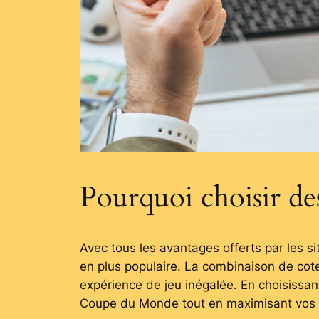
Pourquoi choisir de
Avec tous les avantages offerts par les si
en plus populaire. La combinaison de cote
expérience de jeu inégalée. En choisissant
Coupe du Monde tout en maximisant vos 