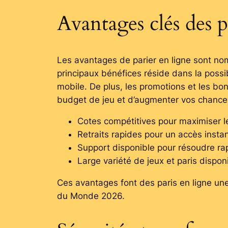
Avantages clés des p
Les avantages de parier en ligne sont n
principaux bénéfices réside dans la possi
mobile. De plus, les promotions et les 
budget de jeu et d’augmenter vos chance
Cotes compétitives pour maximiser l
Retraits rapides pour un accès insta
Support disponible pour résoudre ra
Large variété de jeux et paris dispon
Ces avantages font des paris en ligne une
du Monde 2026.