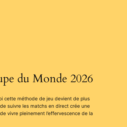
Coupe du Monde 2026
uoi cette méthode de jeu devient de plus
 de suivre les matchs en direct crée une
 de vivre pleinement l’effervescence de la