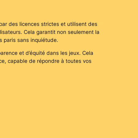
par des licences strictes et utilisent des
isateurs. Cela garantit non seulement la
os paris sans inquiétude.
arence et d’équité dans les jeux. Cela
cace, capable de répondre à toutes vos