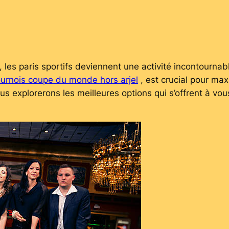
les paris sportifs deviennent une activité incontournabl
ournois coupe du monde hors arjel
, est crucial pour max
us explorerons les meilleures options qui s’offrent à vo