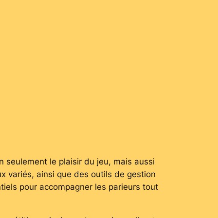
 seulement le plaisir du jeu, mais aussi
jeux variés, ainsi que des outils de gestion
entiels pour accompagner les parieurs tout